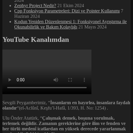
2024
Zephyr Project Nedir?
21 Ekim 2024
Cpp Fonksiyon Parametreleri: Dizi ve Pointer Kullanımı
7
Haziran 2024
Kodun Yeniden Düzenlenmesi 1: Fonksiyonel Ayrıştırma ile
Okunabilirlik ve Bakım Kolaylığı
21 Mayıs 2024
YouTube Kanalımdan
Sevgili Peygamberimiz, “
İnsanların en hayırlısı, insanlara faydalı
olandır
“(el-Aclûnî, Keşfu’l-Hafâ, 1/393, H. No: 1254) .
Ulu Önder Atatürk, “
Çalışmak demek, boşuna yorulmak,
terlemek değildir. Zamanın gereklerine göre ilim ve fenden ve
her türlü medenî icatlardan en yüksek derecede yararlanmak