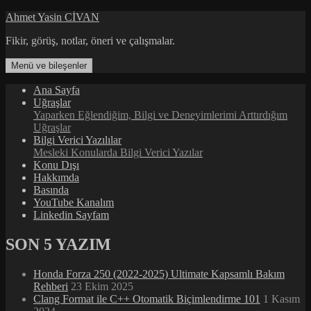
İçeriğe
Ahmet Yasin CİVAN
atla
Fikir, görüş, notlar, öneri ve çalışmalar.
Menü ve bileşenler
Ana Sayfa
Uğraşlar
Yaparken Eğlendiğim, Bilgi ve Deneyimlerimi Arttırdığım
Uğraşlar
Bilgi Verici Yazılılar
Mesleki Konularda Bilgi Verici Yazılar
Konu Dışı
Hakkımda
Basında
YouTube Kanalım
Linkedin Sayfam
SON 5 YAZIM
Honda Forza 250 (2022-2025) Ultimate Kapsamlı Bakım
Rehberi
23 Ekim 2025
Clang Format ile C++ Otomatik Biçimlendirme 101
1 Kasım