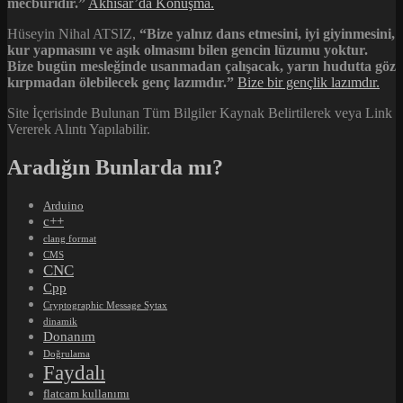
mecburidir.”
Akhisar’da Konuşma.
Hüseyin Nihal ATSIZ,
“Bize yalnız dans etmesini, iyi giyinmesini,
kur yapmasını ve aşık olmasını bilen gencin lüzumu yoktur.
Bize bugün mesleğinde usanmadan çalışacak, yarın hudutta göz
kırpmadan ölebilecek genç lazımdır.”
Bize bir gençlik lazımdır.
Site İçerisinde Bulunan Tüm Bilgiler Kaynak Belirtilerek veya Link
Vererek Alıntı Yapılabilir.
Aradığın Bunlarda mı?
Arduino
c++
clang format
CMS
CNC
Cpp
Cryptographic Message Sytax
dinamik
Donanım
Doğrulama
Faydalı
flatcam kullanımı