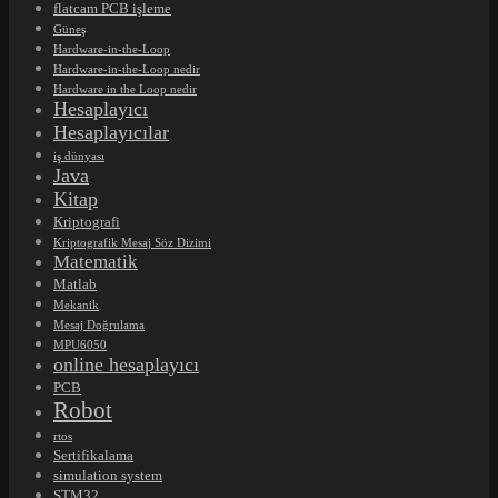
flatcam PCB işleme
Güneş
Hardware-in-the-Loop
Hardware-in-the-Loop nedir
Hardware in the Loop nedir
Hesaplayıcı
Hesaplayıcılar
iş dünyası
Java
Kitap
Kriptografi
Kriptografik Mesaj Söz Dizimi
Matematik
Matlab
Mekanik
Mesaj Doğrulama
MPU6050
online hesaplayıcı
PCB
Robot
rtos
Sertifikalama
simulation system
STM32