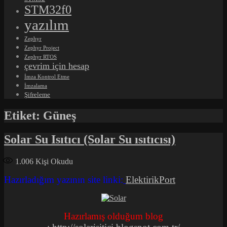
STM32f0
yazılım
Zephyr
Zephyr Project
Zephyr RTOS
çevrim için hesap
İmza Kontrol Etme
İmzalama
Şifreleme
Etiket:
Güneş
Solar Su Isıtıcı (Solar Su ısıtıcısı)
1.006
Kişi Okudu
Hazırladığım yazının site linki:
ElektirikPort
Hazırlamış olduğum blog