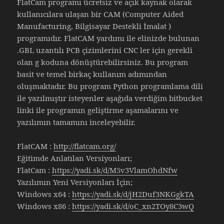
FlatCam programı ücretsiz ve açık kaynak olarak
kullanıcılara ulaşan bir CAM (Computer Aided
Manufacturing, Bilgisayar Destekli İmalat )
programıdır. FlatCAM yardımı ile elinizde bulunan
.GBL uzantılı PCB çizimlerini CNC ler için gerekli
olan g koduna dönüştürebilirsiniz. Bu program
basit ve temel birkaç kullanım adımından
oluşmaktadır. Bu program Python programlama dili
ile yazılmıştır isteyenler aşağıda verdiğim bitbucket
linki ile programın geliştirme aşamalarını ve
yazılımın tamamını inceleyebilir.
FlatCAM :
http://flatcam.org/
Eğitimde Anlatılan Versiyonları;
FlatCam :
https://yadi.sk/d/M5v3VlamOhdNfw
Yazılımın Yeni Versiyonları İçin;
Windows x64 :
https://yadi.sk/d/jH2Duf3NKGgkTA
Windows x86 :
https://yadi.sk/d/oC_xn2TOy8C3wQ