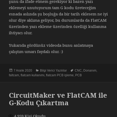
şunu da ifade etmem gerekiyor ki bazen yazı
eklemeyi unutuyorum tam G kodu üreteceğim
esnada aslında şu boşluğa da bir tarih eklesem ne iyi
olur diye aklıma geliyor, bu durumlarda da FlatCAM
üzerinden yazı ekleme üzerinden özelliği kullanma
ihtiyacı olur.
Yukarıda gördünüz videoda bunu anlatmaya
çalıştım umarı faydalı olur. :)
Yayın
Kategoriler
Etiketler
7 Aralık 2020
Bilgi Verici Yazılılar
CNC
,
Donanım
,
tarihi
faltcam
,
flatcam kullanımı
,
flatcam PCB işleme
,
PCB
CircuitMaker ve FlatCAM ile
G-Kodu Çıkartma
4.959
Kişi Okudu