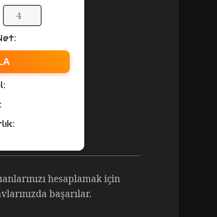
:
Net:
LA
l:
:
lık:
uanlarınızı hesaplamak için
vlarınızda başarılar.