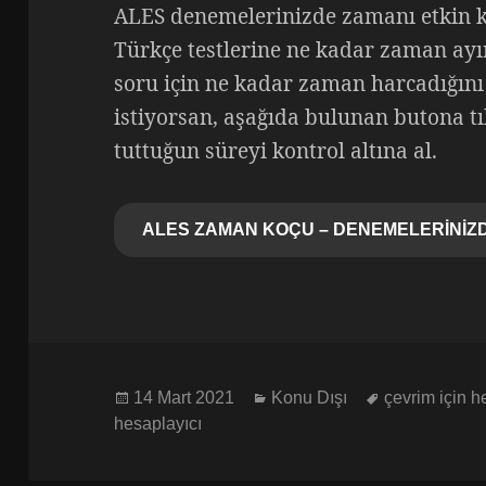
ALES denemelerinizde zamanı etkin 
Türkçe testlerine ne kadar zaman ayır
soru için ne kadar zaman harcadığın
istiyorsan, aşağıda bulunan butona t
tuttuğun süreyi kontrol altına al.
ALES ZAMAN KOÇU – DENEMELERİNİZ
Yayın
Kategoriler
Etiketler
14 Mart 2021
Konu Dışı
çevrim için 
tarihi
hesaplayıcı