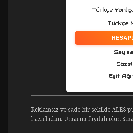
Türkçe Yanlış
Türkçe 
HESAP
Sayısa
Sözel
Eşit Ağır
Reklamsız ve sade bir şekilde ALES p
hazırladım. Umarım faydalı olur. Sına