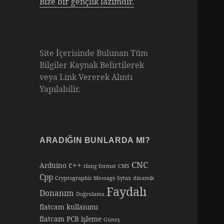
Bize bir gençlik lazımdır.
Site İçerisinde Bulunan Tüm
Bilgiler Kaynak Belirtilerek
veya Link Vererek Alıntı
Yapılabilir.
ARADIĞIN BUNLARDA MI?
CNC
c++
Arduino
clang format
CMS
Cpp
Cryptographic Message Sytax
dinamik
Faydalı
Donanım
Doğrulama
flatcam kullanımı
flatcam PCB işleme
Güneş