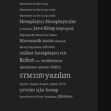
Hardware-in-the-Loop
Hardware-in-the-Loop nedir
Hardware in the Loop nedir
Hesaplayıcı
Hesaplayıcılar
Java
Kitap
Kriptografi
iş dünyası
Kriptografik Mesaj Söz Dizimi
Matematik
Matlab
Mekanik
Mesaj Doğrulama
MPU6050
online hesaplayıcı
PCB
Robot
Sertifikalama
rtos
simulation system
STM32
yazılım
STM32f0
Zephyr
Zephyr Project
Zephyr RTOS
çevrim için hesap
Şifreleme
İmza Kontrol Etme
İmzalama