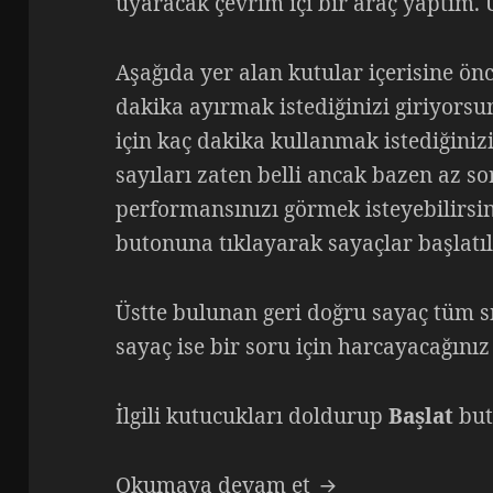
uyaracak çevrim içi bir araç yaptım. 
Aşağıda yer alan kutular içerisine ön
dakika ayırmak istediğinizi giriyors
için kaç dakika kullanmak istediğiniz
sayıları zaten belli ancak bazen az s
performansınızı görmek isteyebilirsin
butonuna tıklayarak sayaçlar başlatıl
Üstte bulunan geri doğru sayaç tüm sı
sayaç ise bir soru için harcayacağınız
İlgili kutucukları doldurup
Başlat
but
ALES Zaman Koç
Okumaya devam et