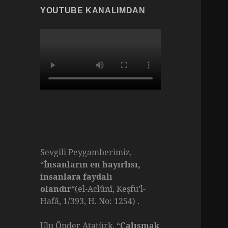
YOUTUBE KANALIMDAN
Sevgili Peygamberimiz,
“
İnsanların en hayırlısı,
insanlara faydalı
olandır
“(el-Aclûnî, Keşfu’l-
Hafâ, 1/393, H. No: 1254) .
Ulu Önder Atatürk, “
Çalışmak