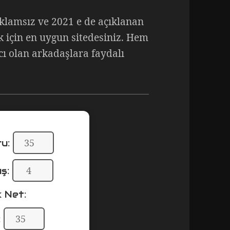
eklamsız ve 2021 e de açıklanan
 için en uygun sitedesiniz. Hem
ı olan arkadaşlara faydalı
ru:
ış:
 Net:
: