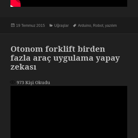
Yayın
Kategoriler
Etiketler
19 Temmuz 2015
Uğraşlar
Arduino
,
Robot
,
yazılım
tarihi
Otonom forklift birden
fazla araç uygulama yapay
zekası
973
Kişi Okudu