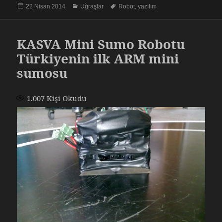
Yayın
Kategoriler
Etiketler
22 Nisan 2014
Uğraşlar
Robot
,
yazılım
tarihi
KASVA Mini Sumo Robotu
Türkiyenin ilk ARM mini
sumosu
1.007
Kişi Okudu