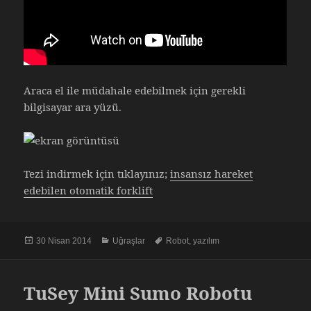
Araca el ile müdahale edebilmek için gerekli
bilgisayar ara yüzü.
Tezi indirmek için tıklayınız;
insansız hareket
edebilen otomatik forklift
Yayın
Kategoriler
Etiketler
30 Nisan 2014
Uğraşlar
Robot
,
yazılım
tarihi
TuSey Mini Sumo Robotu