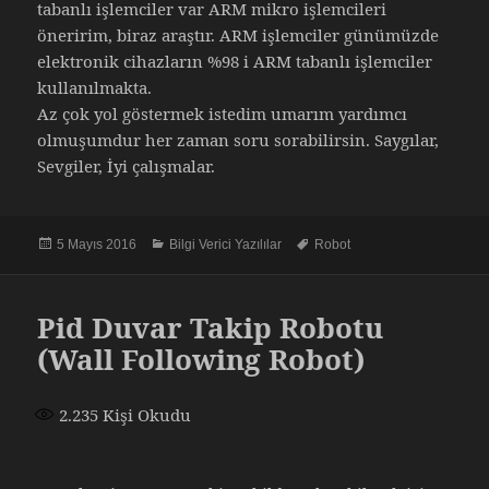
tabanlı işlemciler var ARM mikro işlemcileri
öneririm, biraz araştır. ARM işlemciler günümüzde
elektronik cihazların %98 i ARM tabanlı işlemciler
kullanılmakta.
Az çok yol göstermek istedim umarım yardımcı
olmuşumdur her zaman soru sorabilirsin. Saygılar,
Sevgiler, İyi çalışmalar.
Yayın
Kategoriler
Etiketler
5 Mayıs 2016
Bilgi Verici Yazılılar
Robot
tarihi
Pid Duvar Takip Robotu
(Wall Following Robot)
2.235
Kişi Okudu