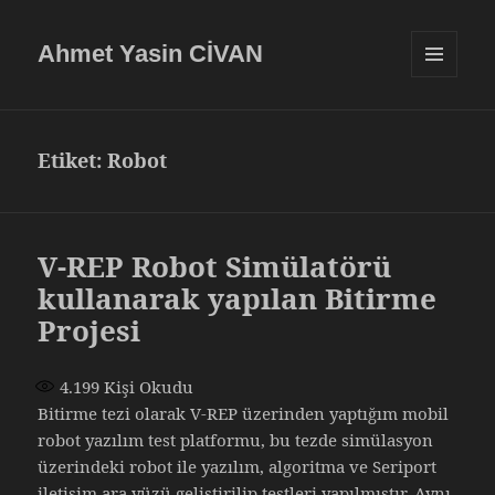
Ahmet Yasin CİVAN
MENÜ
VE
BILEŞENLE
Etiket:
Robot
V-REP Robot Simülatörü
kullanarak yapılan Bitirme
Projesi
4.199
Kişi Okudu
Bitirme tezi olarak V-REP üzerinden yaptığım mobil
robot yazılım test platformu, bu tezde simülasyon
üzerindeki robot ile yazılım, algoritma ve Seriport
iletişim ara yüzü geliştirilip testleri yapılmıştır. Aynı