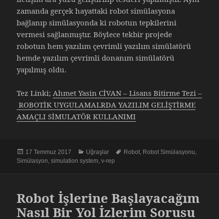
zamanda gerçek hayattaki robot simülasyona
bağlanıp simülasyonda ki robotun tepkilerini
vermesi sağlanmıştır. Böylece tekbir projede
robotun hem yazılım çevrimli yazılım simülatörü
hemde yazılım çevrimli donanım simülatörü
yapılmış oldu.
Tez Linki;
Ahmet Yasin CİVAN – Lisans Bitirme Tezi –
ROBOTİK UYGULAMALRDA YAZILIM GELİŞTİRME
AMAÇLI SİMULATÖR KULLANIMI
Yayın
Kategoriler
Etiketler
17 Temmuz 2017
Uğraşlar
Robot
,
Robot Simülasyonu
,
tarihi
Simülasyon
,
simulation system
,
v-rep
Robot İşlerine Başlayacağım
Nasıl Bir Yol İzlerim Sorusu