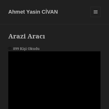
Ahmet Yasin CİVAN
MENÜ
VE
BILEŞENLE
Arazi Aracı
899
Kişi Okudu