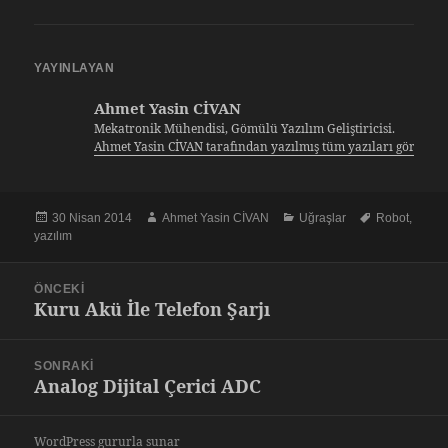
YAYINLAYAN
Ahmet Yasin CİVAN
Mekatronik Mühendisi, Gömülü Yazılım Geliştiricisi.
Ahmet Yasin CİVAN tarafından yazılmış tüm yazıları görüntü
Yayın
Yazar
Kategoriler
Etiketler
30 Nisan 2014
Ahmet Yasin CİVAN
Uğraşlar
Robot
,
tarihi
yazılım
Yazı
ÖNCEKI
gezinmesi
Kuru Akü İle Telefon Şarjı
Önceki
yazı:
SONRAKI
Analog Dijital Çerici ADC
Sonraki
yazı:
WordPress gururla sunar