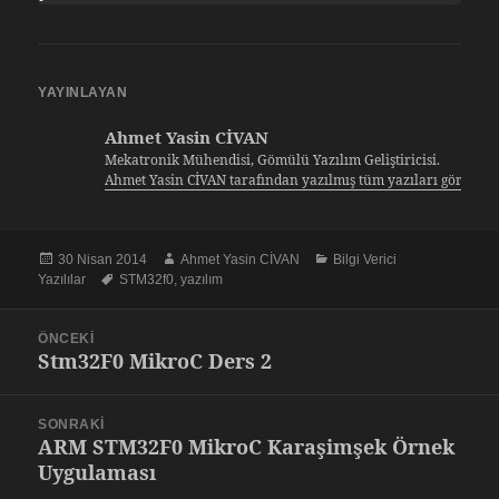
YAYINLAYAN
Ahmet Yasin CİVAN
Mekatronik Mühendisi, Gömülü Yazılım Geliştiricisi.
Ahmet Yasin CİVAN tarafından yazılmış tüm yazıları görüntü
Yayın
Yazar
Kategoriler
30 Nisan 2014
Ahmet Yasin CİVAN
Bilgi Verici
tarihi
Etiketler
Yazılılar
STM32f0
,
yazılım
Yazı
ÖNCEKI
gezinmesi
Stm32F0 MikroC Ders 2
Önceki
yazı:
SONRAKI
ARM STM32F0 MikroC Karaşimşek Örnek
Sonraki
Uygulaması
yazı: