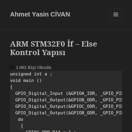
Ahmet Yasin CİVAN
MENÜ
VE
BILEŞENLE
ARM STM32F0 İf – Else
Kontrol Yapısı
1.002
Kişi Okudu
unsigned int a ;

void main ()

{

  GPIO_Digital_Input (&GPIOA_IDR, _GPIO_PINMAS
  GPIO_Digital_Output(&GPIOB_ODR, _GPIO_PINMAS
  GPIO_Digital_Output(&GPIOC_ODR, _GPIO_PINMAS
  GPIO_Digital_Output(&GPIOB_ODR, _GPIO_PINMAS
   do

    {
