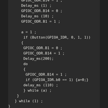
      GPIOC_ODR.B14 = 1 ;

      Delay_ms (1) ;

      GPIOC_ODR.B14 = 0 ;

      Delay_ms (10) ;

      GPIOC_ODR.B1 = 1 ;

      a = 1 ;

       if (Button(GPIOA_IDR, 0, 1, 1))

      {

       GPIOC_ODR.B1 = 0 ;

       GPIOC_ODR.B14 = 1 ;

       Delay_ms(200);

       do

       {

        GPIOC_ODR.B14 = 1 ;

        if (GPIOA_IDR.b0 == 1) {a=0;}

       delay_ms (110) ;

       } while (a) ;

    }

   } while (1) ;

} 