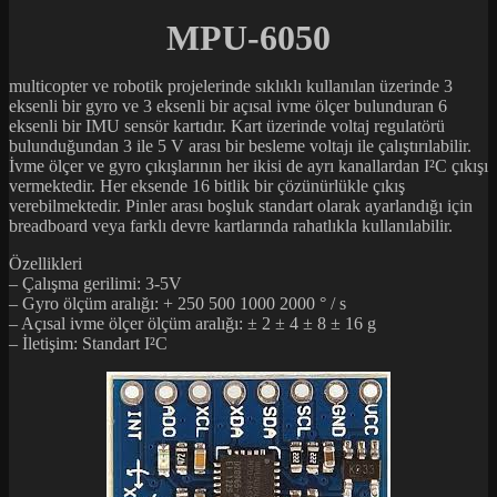
MPU-6050
multicopter ve robotik projelerinde sıklıklı kullanılan üzerinde 3
eksenli bir gyro ve 3 eksenli bir açısal ivme ölçer bulunduran 6
eksenli bir IMU sensör kartıdır. Kart üzerinde voltaj regulatörü
bulunduğundan 3 ile 5 V arası bir besleme voltajı ile çalıştırılabilir.
İvme ölçer ve gyro çıkışlarının her ikisi de ayrı kanallardan I²C çıkışı
vermektedir. Her eksende 16 bitlik bir çözünürlükle çıkış
verebilmektedir. Pinler arası boşluk standart olarak ayarlandığı için
breadboard veya farklı devre kartlarında rahatlıkla kullanılabilir.
Özellikleri
– Çalışma gerilimi: 3-5V
– Gyro ölçüm aralığı: + 250 500 1000 2000 ° / s
– Açısal ivme ölçer ölçüm aralığı: ± 2 ± 4 ± 8 ± 16 g
– İletişim: Standart I²C