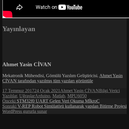
Yayınlayan
Ahmet Yasin CİVAN
Mekatronik Mühendisi, Gömülü Yazılım Geliştiricisi.
Ahmet Yasin
CİVAN tarafından yazılmış tüm yazıları görüntüle
Yayın
Yazar
Kategoriler
17 Temmuz 2017
24 Ocak 2021
Ahmet Yasin CİVAN
Bilgi Verici
tarihi
Etiketler
Yazılılar
,
Uğraşlar
Arduino
,
Matlab
,
MPU6050
Yazı
Önceki
Önceki
STM32f0 UART Gelen Veri Okuma MİkroC
yazı:
Sonraki
Sonraki
V-REP Robot Simülatörü kullanarak yapılan Bitirme Projesi
gezinmesi
yazı:
WordPress gururla sunar