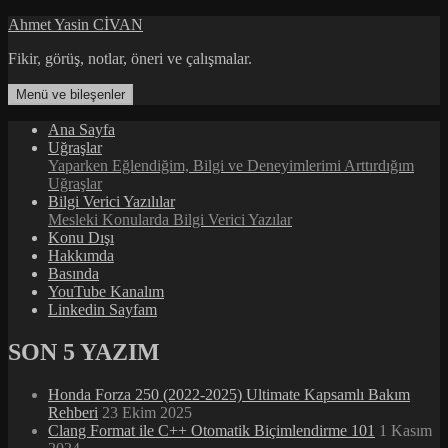
İçeriğe
Ahmet Yasin CİVAN
atla
Fikir, görüş, notlar, öneri ve çalışmalar.
Menü ve bileşenler
Ana Sayfa
Uğraşlar
Yaparken Eğlendiğim, Bilgi ve Deneyimlerimi Arttırdığım
Uğraşlar
Bilgi Verici Yazılılar
Mesleki Konularda Bilgi Verici Yazılar
Konu Dışı
Hakkımda
Basında
YouTube Kanalım
Linkedin Sayfam
SON 5 YAZIM
Honda Forza 250 (2022-2025) Ultimate Kapsamlı Bakım
Rehberi
23 Ekim 2025
Clang Format ile C++ Otomatik Biçimlendirme 101
1 Kasım