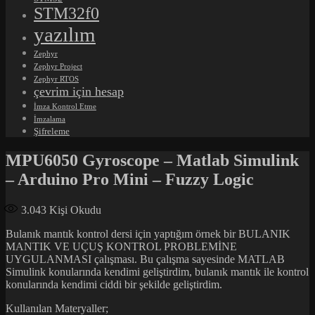
STM32f0
yazılım
Zephyr
Zephyr Project
Zephyr RTOS
çevrim için hesap
İmza Kontrol Etme
İmzalama
Şifreleme
MPU6050 Gyroscope – Matlab Simulink
– Arduino Pro Mini – Fuzzy Logic
3.043
Kişi Okudu
Bulanık mantık kontrol dersi için yaptığım örnek bir BULANIK
MANTIK VE UÇUŞ KONTROL PROBLEMİNE
UYGULANMASI çalışması. Bu çalışma sayesinde MATLAB
Simulink konularında kendimi geliştirdim, bulanık mantık ile kontrol
konularında kendimi ciddi bir şekilde geliştirdim.
Kullanılan Materyaller;