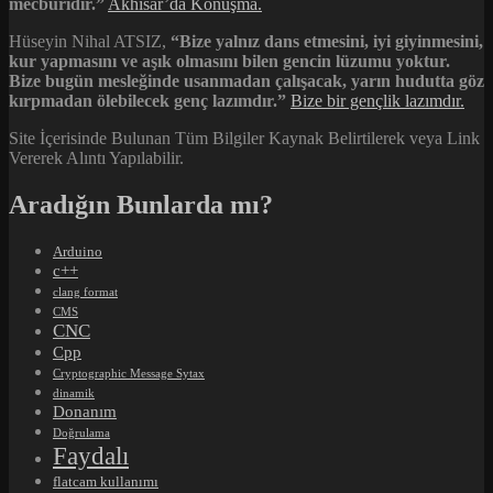
mecburidir.”
Akhisar’da Konuşma.
Hüseyin Nihal ATSIZ,
“Bize yalnız dans etmesini, iyi giyinmesini,
kur yapmasını ve aşık olmasını bilen gencin lüzumu yoktur.
Bize bugün mesleğinde usanmadan çalışacak, yarın hudutta göz
kırpmadan ölebilecek genç lazımdır.”
Bize bir gençlik lazımdır.
Site İçerisinde Bulunan Tüm Bilgiler Kaynak Belirtilerek veya Link
Vererek Alıntı Yapılabilir.
Aradığın Bunlarda mı?
Arduino
c++
clang format
CMS
CNC
Cpp
Cryptographic Message Sytax
dinamik
Donanım
Doğrulama
Faydalı
flatcam kullanımı