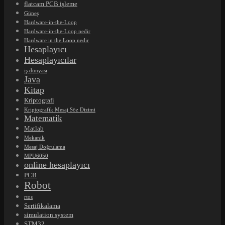
flatcam PCB işleme
Güneş
Hardware-in-the-Loop
Hardware-in-the-Loop nedir
Hardware in the Loop nedir
Hesaplayıcı
Hesaplayıcılar
iş dünyası
Java
Kitap
Kriptografi
Kriptografik Mesaj Söz Dizimi
Matematik
Matlab
Mekanik
Mesaj Doğrulama
MPU6050
online hesaplayıcı
PCB
Robot
rtos
Sertifikalama
simulation system
STM32