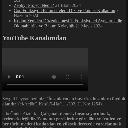
2024
Zephyr Project Nedir?
21 Ekim 2024
Cpp Fonksiyon Parametreleri: Dizi ve Pointer Kullanımı
7
Haziran 2024
Kodun Yeniden Düzenlenmesi 1: Fonksiyonel Ayrıştırma ile
Okunabilirlik ve Bakım Kolaylığı
21 Mayıs 2024
YouTube Kanalımdan
Sevgili Peygamberimiz, “
İnsanların en hayırlısı, insanlara faydalı
olandır
“(el-Aclûnî, Keşfu’l-Hafâ, 1/393, H. No: 1254) .
Ulu Önder Atatürk, “
Çalışmak demek, boşuna yorulmak,
terlemek değildir. Zamanın gereklerine göre ilim ve fenden ve
her türlü medenî icatlardan en yüksek derecede yararlanmak