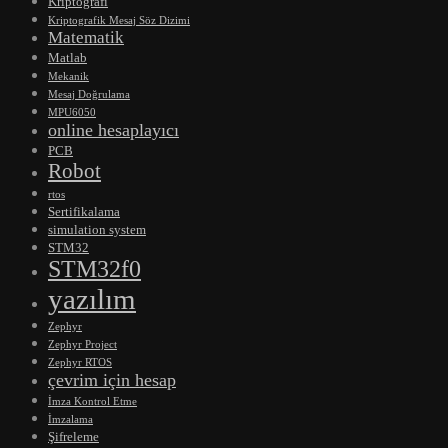
Kriptografi
Kriptografik Mesaj Söz Dizimi
Matematik
Matlab
Mekanik
Mesaj Doğrulama
MPU6050
online hesaplayıcı
PCB
Robot
rtos
Sertifikalama
simulation system
STM32
STM32f0
yazılım
Zephyr
Zephyr Project
Zephyr RTOS
çevrim için hesap
İmza Kontrol Etme
İmzalama
Şifreleme