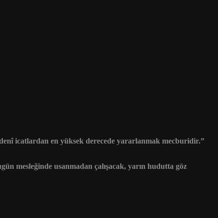
edenî icatlardan en yüksek derecede yararlanmak mecburidir.”
 bugün mesleğinde usanmadan çalışacak, yarın hudutta göz