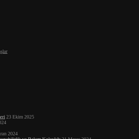
şlar
eri
23 Ekim 2025
024
iran 2024