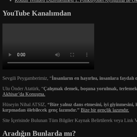
Kodun Yeniden Düzenlenmesi 1: Fonksiyonel Ayrıştırma ile Ok
YouTube Kanalımdan
Sevgili Peygamberimiz, “
İnsanların en hayırlısı, insanlara faydalı 
Ulu Önder Atatürk, “
Çalışmak demek, boşuna yorulmak, terlemek d
Akhisar’da Konuşma.
Hüseyin Nihal ATSIZ,
“Bize yalnız dans etmesini, iyi giyinmesini
kırpmadan ölebilecek genç lazımdır.”
Bize bir gençlik lazımdır.
Site İçerisinde Bulunan Tüm Bilgiler Kaynak Belirtilerek veya Link Ve
Aradığın Bunlarda mı?