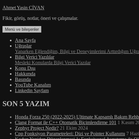
İçeriğe
Ahmet Yasin CİVAN
atla
Fikir, görüş, notlar, öneri ve çalışmalar.
Menü ve bileşenler
Ana Sayfa
Uğraşlar
Yaparken Eğlendiğim, Bilgi ve Deneyimlerimi Arttırdığım Uğra
Bilgi Verici Yazılılar
Mesleki Konularda Bilgi Verici Yazılar
Konu Dışı
Hakkımda
Basında
YouTube Kanalım
Linkedin Sayfam
SON 5 YAZIM
Honda Forza 250 (2022-2025) Ultimate Kapsamlı Bakım Rehb
Clang Format ile C++ Otomatik Biçimlendirme 101
1 Kasım 2
Zephyr Project Nedir?
21 Ekim 2024
Cpp Fonksiyon Parametreleri: Dizi ve Pointer Kullanımı
7 Haz