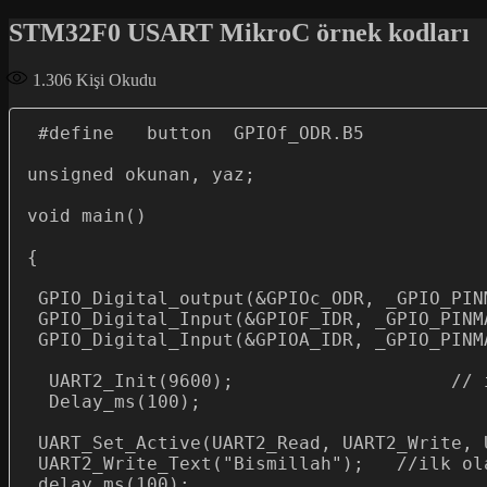
STM32F0 USART MikroC örnek kodları
1.306
Kişi Okudu
 #define   button  GPIOf_ODR.B5

unsigned okunan, yaz;

void main()

{

 GPIO_Digital_output(&GPIOc_ODR, _GPIO_PINMASK_1| _GPIO_PINMASK_2) ;

 GPIO_Digital_Input(&GPIOF_IDR, _GPIO_PINMASK_5);

 GPIO_Digital_Input(&GPIOA_IDR, _GPIO_PINMASK_0);

  UART2_Init(9600);                    // initialize UART2 module

  Delay_ms(100);

 UART_Set_Active(UART2_Read, UART2_Write, UART2_Data_Ready,UART2_Tx_Idle ); // Uart modüllerini aktive ediyor... 

 UART2_Write_Text("Bismillah");   //ilk olarak gönderilen yazı

 delay_ms(100);
