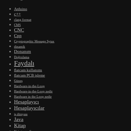
Arduino
c++
clang format
CMS
CNC
Cpp
Cryptographic Message Sytax
dinamik
Donanım
Doğrulama
Faydalı
flatcam kullanımı
flatcam PCB işleme
Güneş
Hardware-in-the-Loop
Hardware-in-the-Loop nedir
Hardware in the Loop nedir
Hesaplayıcı
Hesaplayıcılar
iş dünyası
Java
Kitap