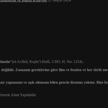
unabilirlik ve Bakım Kolaylığı
21 Mayıs 2024
olandır
“(el-Aclûnî, Keşfu’l-Hafâ, 1/393, H. No: 1254) .
eğildir. Zamanın gereklerine göre ilim ve fenden ve her türlü m
, kur yapmasını ve aşık olmasını bilen gencin lüzumu yoktur. Bize
rerek Alıntı Yapılabilir.