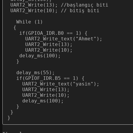
 UART2_Write(13); //başlangıç biti

 UART2_Write(10); // bitiş biti

   While (1)

  {

    if(GPIOA_IDR.B0 == 1) {

      UART2_Write_text("Ahmet");

      UART2_Write(13);

      UART2_Write(10);

    delay_ms(100);

   }

   delay_ms(55);

   if(GPIOF_IDR.B5 == 1) {

     UART2_Write_text("yasin");

     UART2_Write(13);

     UART2_Write(10);

     delay_ms(100);

   }

 }
