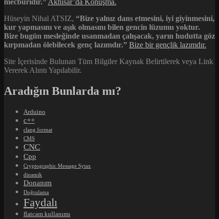
mecburidir.”
Akhisar’da Konuşma.
Hüseyin Nihal ATSIZ,
“Bize yalnız dans etmesini, iyi giyinmesini,
kur yapmasını ve aşık olmasını bilen gencin lüzumu yoktur.
Bize bugün mesleğinde usanmadan çalışacak, yarın hudutta göz
kırpmadan ölebilecek genç lazımdır.”
Bize bir gençlik lazımdır.
Site İçerisinde Bulunan Tüm Bilgiler Kaynak Belirtilerek veya Link
Vererek Alıntı Yapılabilir.
Aradığın Bunlarda mı?
Arduino
c++
clang format
CMS
CNC
Cpp
Cryptographic Message Sytax
dinamik
Donanım
Doğrulama
Faydalı
flatcam kullanımı