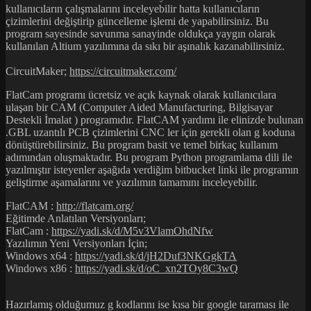
kullanıcıların çalışmalarını inceleyebilir hatta kullanıcıların
çizimlerini değiştirip güncelleme işlemi de yapabilirsiniz. Bu
program sayesinde savunma sanayinde oldukça yaygın olarak
kullanılan Altium yazılımına da sıkı bir aşınalık kazanabilirsiniz.
CircuitMaker;
https://circuitmaker.com/
FlatCam programı ücretsiz ve açık kaynak olarak kullanıcılara
ulaşan bir CAM (Computer Aided Manufacturing, Bilgisayar
Destekli İmalat ) programıdır. FlatCAM yardımı ile elinizde bulunan
.GBL uzantılı PCB çizimlerini CNC ler için gerekli olan g koduna
dönüştürebilirsiniz. Bu program basit ve temel birkaç kullanım
adımından oluşmaktadır. Bu program Python programlama dili ile
yazılmıştır isteyenler aşağıda verdiğim bitbucket linki ile programın
geliştirme aşamalarını ve yazılımın tamamını inceleyebilir.
FlatCAM :
http://flatcam.org/
Eğitimde Anlatılan Versiyonları;
FlatCam :
https://yadi.sk/d/M5v3VlamOhdNfw
Yazılımın Yeni Versiyonları İçin;
Windows x64 :
https://yadi.sk/d/jH2Duf3NKGgkTA
Windows x86 :
https://yadi.sk/d/oC_xn2TOy8C3wQ
Hazırlamış olduğumuz g kodlarını ise kısa bir google taraması ile