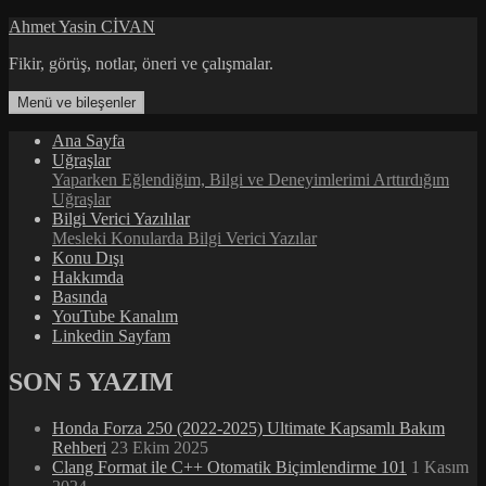
İçeriğe
Ahmet Yasin CİVAN
atla
Fikir, görüş, notlar, öneri ve çalışmalar.
Menü ve bileşenler
Ana Sayfa
Uğraşlar
Yaparken Eğlendiğim, Bilgi ve Deneyimlerimi Arttırdığım
Uğraşlar
Bilgi Verici Yazılılar
Mesleki Konularda Bilgi Verici Yazılar
Konu Dışı
Hakkımda
Basında
YouTube Kanalım
Linkedin Sayfam
SON 5 YAZIM
Honda Forza 250 (2022-2025) Ultimate Kapsamlı Bakım
Rehberi
23 Ekim 2025
Clang Format ile C++ Otomatik Biçimlendirme 101
1 Kasım