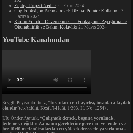
2024
Zephyr Project Nedir?
21 Ekim 2024
Cpp Fonksiyon Parametreleri: Dizi ve Pointer Kullanımı
7
Haziran 2024
Kodun Yeniden Düzenlenmesi 1: Fonksiyonel Ayrıştırma ile
Okunabilirlik ve Bakım Kolaylığı
21 Mayıs 2024
YouTube Kanalımdan
Sevgili Peygamberimiz, “
İnsanların en hayırlısı, insanlara faydalı
olandır
“(el-Aclûnî, Keşfu’l-Hafâ, 1/393, H. No: 1254) .
Ulu Önder Atatürk, “
Çalışmak demek, boşuna yorulmak,
terlemek değildir. Zamanın gereklerine göre ilim ve fenden ve
her türlü medenî icatlardan en yüksek derecede yararlanmak