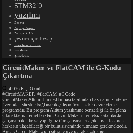
STM32f0
yazılım
Zephyr
Zephyr Project
Zephyr RTOS
çevrim için hesap
İmza Kontrol Etme
İmzalama
Şifreleme
CircuitMaker ve FlatCAM ile G-Kodu
Çıkartma
4.956
Kişi Okudu
#CircuitMAKER
#flatCAM
#GCode
CircuitMaker Altium Limited firması tarafından hazırlanmış internet
üzerinden sitesine bağlanarak çalışan ücretsiz bir devre çizme
programıdır. Bu program Altium yazılımına benzerliği ile ön plana
çıkmaktadır. Temel farkları; CircuitMaker internetsiz ortamlarda
çalışmamaktadır ve yaptığınız tüm çalışmaları açık kaynak olarak
herkesin ulaşabileceği bir bulut sisteminde tutmanız gerekmektedir.
Ancak CircuitMaker.com sitesine üye olarak sizde diğer