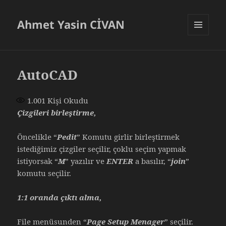
Ahmet Yasin CİVAN
MENÜ
VE
BILEŞENLER
AutoCAD
1.001
Kişi Okudu
Çizgileri birleştirme,
Öncelikle “
Pedit
” Komutu girlir birleştirmek
istediğimiz çizgiler seçilir, çoklu seçim yapmak
istiyorsak “
M
” yazılır ve
ENTER
a basılır, “
join
”
komutu seçilir.
1:1 oranda çıktı alma,
File menüsunden “
Page Setup Menager
” seçilir.