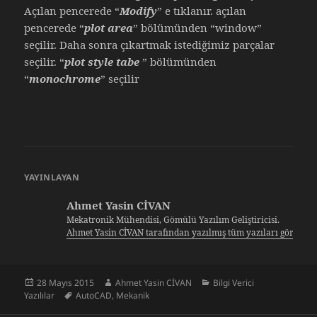
Açılan pencerede “
Modify
” e tıklanır. açılan
pencerede “
plot area
” bölümünden “window”
seçilir. Daha sonra çıkartmak istediğimiz parçalar
seçilir. “
plot style tabe
” bölümünden
“
monochrome
” seçilir
YAYINLAYAN
Ahmet Yasin CİVAN
Mekatronik Mühendisi, Gömülü Yazılım Geliştiricisi.
Ahmet Yasin CİVAN tarafından yazılmış tüm yazıları görüntü
Yayın
Yazar
Kategoriler
28 Mayıs 2015
Ahmet Yasin CİVAN
Bilgi Verici
tarihi
Etiketler
Yazılılar
AutoCAD
,
Mekanik