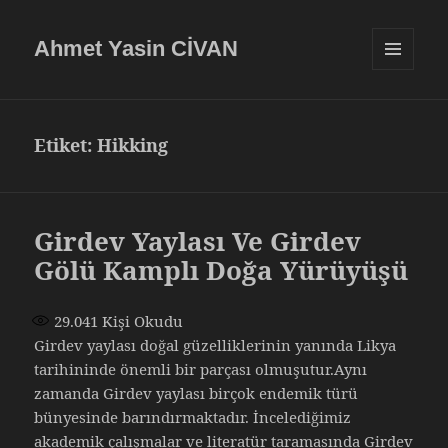
Ahmet Yasin CİVAN
MENÜ
VE
BILEŞENLE
Etiket:
Hikking
Girdev Yaylası Ve Girdev
Gölü Kamplı Doğa Yürüyüşü
29.041
Kişi Okudu
Girdev yaylası doğal güzelliklerinin yanında Likya
tarihininde önemli bir parçası olmuşutur.Aynı
zamanda Girdev yaylası birçok endemik türü
bünyesinde barındırmaktadır. İncelediğimiz
akademik çalışmalar ve literatür taramasında Girdev