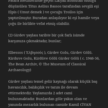
Patara metinlerinde geçen Likyalı komutan olduğu
düşünülen Titus Aelius Bassos tarafından sevgili eşi
Elpis ( Umut demek ) ve çocuğu Troilos için
yaptırılmıştır. Buradan anlaşılıyor ki eşi hamile veya
çoğu ile birlikte vefat etmiş olabilir.
(2) Girdev yaylası tarihte bir çok farlı isimde
karşımıza çıkmaktadır, bunlar;
Elbessos ( Έλβησσός ), Girdev Golu, Girdev Gölü.
Kirduve Golu, Kirdüve Gölü Girder Gölü ( c. 1946-56,
The Bean Archiv, © The Museum of Classical
Archaeology)
Girdev yaylası temel gelir kaynağı olarak küçük baş
havancılık, balıkçılık ve tarım ile devam
ettirmektedir. Yaylamızda 2 adet cami
bulunmaktadır. Bunlardan göle yakın olan ve
yanında mezarlık bulunan camide Kamil CİVAN