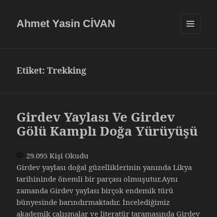
Ahmet Yasin CİVAN
MENÜ
VE
BILEŞENLE
Etiket:
Trekking
Girdev Yaylası Ve Girdev
Gölü Kamplı Doğa Yürüyüşü
29.095
Kişi Okudu
Girdev yaylası doğal güzelliklerinin yanında Likya
tarihininde önemli bir parçası olmuşutur.Aynı
zamanda Girdev yaylası birçok endemik türü
bünyesinde barındırmaktadır. İncelediğimiz
akademik çalışmalar ve literatür taramasında Girdev