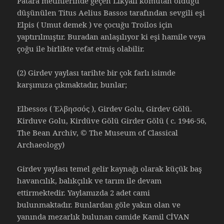
Patara metinlerinde geçen Likyalı komutan olduğu
düşünülen Titus Aelius Bassos tarafından sevgili eşi
Elpis ( Umut demek ) ve çocuğu Troilos için
yaptırılmıştır. Buradan anlaşılıyor ki eşi hamile veya
çoğu ile birlikte vefat etmiş olabilir.
(2) Girdev yaylası tarihte bir çok farlı isimde
karşımıza çıkmaktadır, bunlar;
Elbessos ( Έλβησσός ), Girdev Golu, Girdev Gölü.
Kirduve Golu, Kirdüve Gölü Girder Gölü ( c. 1946-56,
The Bean Archiv, © The Museum of Classical
Archaeology)
Girdev yaylası temel gelir kaynağı olarak küçük baş
havancılık, balıkçılık ve tarım ile devam
ettirmektedir. Yaylamızda 2 adet cami
bulunmaktadır. Bunlardan göle yakın olan ve
yanında mezarlık bulunan camide Kamil CİVAN